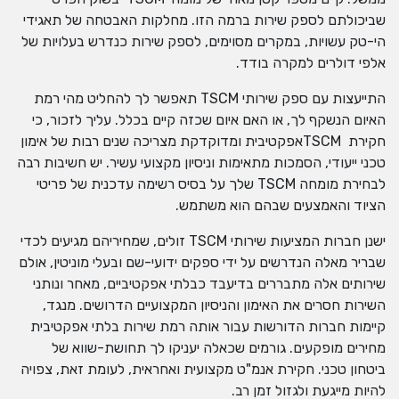
שביכולתם לספק שירות ברמה הזו. מחלקות האבטחה של תאגידי
הי-טק עשויות, במקרים מסוימים, לספק שירות כנדרש בעלויות של
אלפי דולרים למקרה בודד.
התייעצות עם ספק שירותי TSCM תאפשר לך להחליט מהי רמת
האיום הנשקף לך, או האם איום שכזה קיים בכלל. עליך לזכור, כי
חקירת TSCMאפקטיבית ומדוקדקת מצריכה שנים רבות של אימון
טכני ייעודי, הסמכות מתאימות וניסיון מקצועי עשיר. יש חשיבות רבה
לבחירת מומחה TSCM שלך על בסיס רשימה עדכנית של פריטי
הציוד והאמצעים שבהם הוא משתמש.
ישנן חברות המציעות שירותי TSCM זולים, שמחיריהם מגיעים לכדי
שבריר מאלה הנדרשים על ידי ספקים ידועי-שם ובעלי מוניטין, אולם
שירותים אלה מתבררים בדיעבד כבלתי אפקטיביים, מאחר ונותני
השירות חסרים את האימון והניסיון המקצועיים הדרושים. מנגד,
קיימות חברות הדורשות עבור אותה רמת שירות בלתי אפקטיבית
מחירים מופקעים. גורמים שכאלה יעניקו לך תחושת-שווא של
ביטחון טכני. חקירת אנמ"ט מקצועית ואחראית, לעומת זאת, צפויה
להיות מייגעת ולגזול זמן רב.