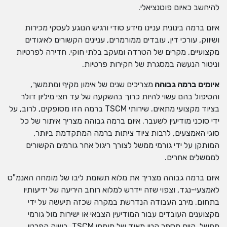
להיחשב כאיום פוטנציאלי.
איום ברמה בינונית עניינו מידע סודי ורגיש הנוגע לעסקי מכירות
ושיווק, עורכי דין, עובדים ממורמרים, עניינים הקשורים לאיגודים
מקצועיים, מקרים של הטרדה ומעקב בלתי חוקי, חדירה לפרטיות
וניטור הנעשה במסגרת של חקירות פרטיות.
איומים ברמה גבוהה
מצריכים שנים של אימון מקיף ומתמשך,
והטיפול בהם עשוי להיות כרוך בהשקעה של עד חצי מיליון דולר
בציוד מקצועי מתאים. שירותי TSCM ברמה הזו מסופקים, לרוב, על
ידי סוכני מודיעין לשעבר. איום ברמה גבוהה מצריך איתור של כל
סוגי האמצעים, לרבות ציוד ציתות ברמה המתקדמת ביותר,
המותקן על ידי גורמי ממשל לצורך ריגול אחר גורמים הקשורים
לממשלים אחרים.
איום ברמה גבוהה מצריך את מלוא תשומת ליבו של מומחה האנמ"ט
לאמצעי-נגד, וצפוי שזה יידרש למלוא רוחב היריעה של ידיעותיו
בתחום. מירב העבודה הנדרשת במקרה שכזה תיעשה על ידי
מקצוענים העובדים עבור המודיעין הצבאי או ישירות מול גורמי
ממשל. קיים מספר קטן מאוד של מומחי TSCM בשוק הפרטי