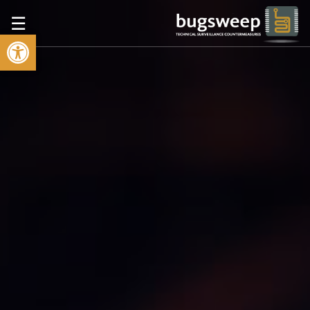
☰
פתח