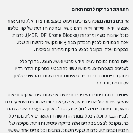
התאמת הבדיקה לרמת האיום
איומים ברמה נמוכה
מצריכים חיפוש באמצעות ציוד אלקטרוני אחר
אמצעי וידאו, שידור וידאו וזרם נושא, ובחינה חזותית של קווי טלפון,
כולל ארונות סעף ומרכזות (MDF, IDF, Krone Blocks), לרבות
אלה הצמודים לבניין הנבדק מבחוץ או מקושר לתשתיות שלו.
במקרים אלה, מקובל לבצע בדיקה מהירה ובסיסית.
איום ברמה נמוכה עניינו מידע פרטי ואישי, הנוגע, בדרך כלל,
לעניינים משפחתיים. מימושו עשוי להתבטא בסריקת תדרי רדיו
ממוקדת-מטרה, ניטור, יירוט שיחות המבוצעות במכשירי טלפון
אלחוטיים, וכדומה.
איומים ברמה בינונית מצריכים חיפוש באמצעות ציוד אלקטרוני אחר
אמצעי שידור של אודיו ווידאו, אמצעי אודיו ווידאו חוטיים ואמצעי זרם
נושא, וכן ניתוח פיסי של טלפוניה, החל בארון הסעף החיצוני הצמוד
לבניין הנבדק וכלה בכל צומתי התקשורת הקשורים אליו. נוסף על
כך, מקובל לבצע במקרים אלה בדיקה פיסית וחזותית מקיפה של
הבניין וסביבותיו, לרבות שקעי חשמל, מתגים וכל פריט אחר שעשוי